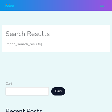
Lewati
ke
konten
Search Results
[mphb_search_results]
Cari
Cari
Recent Posts