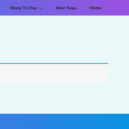
Enjoy To Day
Akun Saya
Home