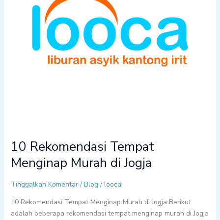
Jogja
10 Rekomendasi Tempat
Menginap Murah di Jogja
Tinggalkan Komentar
/
Blog
/
looca
10 Rekomendasi Tempat Menginap Murah di Jogja Berikut
adalah beberapa rekomendasi tempat menginap murah di Jogja