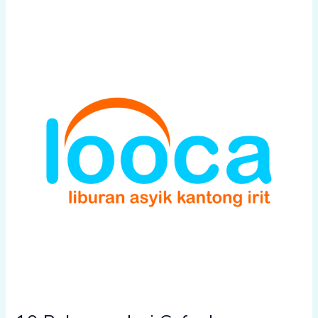
10
Rekomendasi
Cafe
dan
Restoran
Romantis
di
Yogyakarta
Beserta
Rate
Harganya