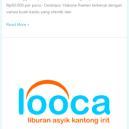
Rp60.000 per porsi– Deskripsi: Hakone Ramen terkenal dengan
variasi kuah kaldu yang otentik dan
Read More »
10
Rekomendasi
Tempat
Camping
Di
Jogja