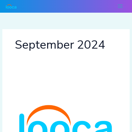
Lewati
ke
konten
September 2024
7
Rekomendasi
Bakso
Terenak
di
Jogja