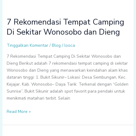
7 Rekomendasi Tempat Camping
Di Sekitar Wonosobo dan Dieng
Tinggalkan Komentar
/
Blog
/
looca
7 Rekomendasi Tempat Camping Di Sekitar Wonosobo dan
Dieng Berikut adalah 7 rekomendasi tempat camping di sekitar
Wonosobo dan Dieng yang menawarkan keindahan alam khas
dataran tinggi: 1. Bukit Sikunir– Lokasi: Desa Sembungan, Kec.
Kejajar, Kab. Wonosobo– Daya Tarik: Terkenal dengan “Golden
Sunrise”, Bukit Sikunir adalah spot favorit para pendaki untuk
menikmati matahari terbit. Selain
Read More »
7