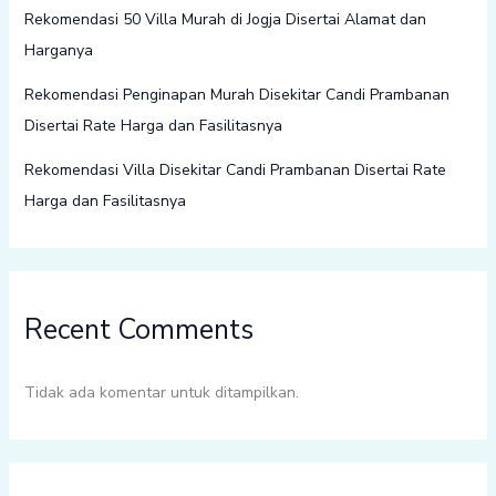
Rekomendasi 50 Villa Murah di Jogja Disertai Alamat dan
Harganya
Rekomendasi Penginapan Murah Disekitar Candi Prambanan
Disertai Rate Harga dan Fasilitasnya
Rekomendasi Villa Disekitar Candi Prambanan Disertai Rate
Harga dan Fasilitasnya
Recent Comments
Tidak ada komentar untuk ditampilkan.