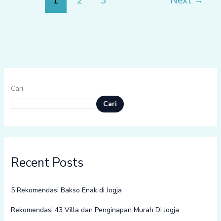
1
2
3
Next
→
Cari
Cari
Recent Posts
5 Rekomendasi Bakso Enak di Jogja
Rekomendasi 43 Villa dan Penginapan Murah Di Jogja