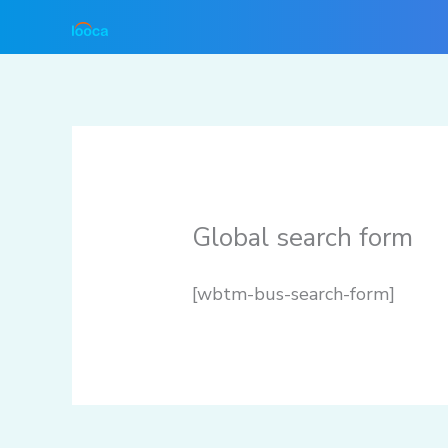
Lewati
ke
konten
Global search form
[wbtm-bus-search-form]