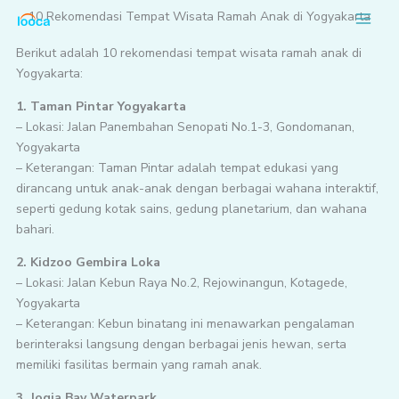
Lewati
10 Rekomendasi Tempat Wisata Ramah Anak di Yogyakarta
ke
konten
Berikut adalah 10 rekomendasi tempat wisata ramah anak di
Yogyakarta:
1. Taman Pintar Yogyakarta
– Lokasi: Jalan Panembahan Senopati No.1-3, Gondomanan,
Yogyakarta
– Keterangan: Taman Pintar adalah tempat edukasi yang
dirancang untuk anak-anak dengan berbagai wahana interaktif,
seperti gedung kotak sains, gedung planetarium, dan wahana
bahari.
2. Kidzoo Gembira Loka
– Lokasi: Jalan Kebun Raya No.2, Rejowinangun, Kotagede,
Yogyakarta
– Keterangan: Kebun binatang ini menawarkan pengalaman
berinteraksi langsung dengan berbagai jenis hewan, serta
memiliki fasilitas bermain yang ramah anak.
3. Jogja Bay Waterpark